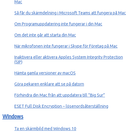
Mac
Så får du skärmdelning i Microsoft Teams att fungera på Mac
Om Programuppdatering inte fungerar i din Mac
Om det inte går att starta din Mac
När mikrofonen inte fungerar i Skype för Företag på Mac
Inaktivera eller aktivera Apples System Integrity Protection
(SIP)
Hämta gamla versioner av macOS
Göra pekaren enklare att se på datorn
Förhindra din Mac från att uppdatera till ”Big Sur”
ESET Full Disk Encryption – lösenordsåterställning
WIndows
Ta en skärmbild med Windows 10