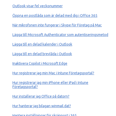
Outlook visar fel veckonummer
Öppna en postlåda som är delad med dig i Office 365
När mikrofonen inte fungerar i Skype för Företag på Mac
Lägga till Microsoft Authenticator som autentiseringsmetod
Lägga till en delad kalender i Outlook
Lägga till en delad brevlåda i Outlook
Inaktivera Copilot i Microsoft Edge
Hur registrerar jag min Mac ‎i Intune Företagsportal?
Hur registrerar jag min iPhone eller iPad ‎i Intune
Företagsportal?
Hur installerar jag Office på datorn?
Hur hanterar jag bilagan winmail.dat?
Hantera inställningar för skräppost i 365