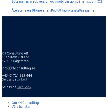
Byta mellan webbversion och mobilversion på hemsidor i IOS
Återställa en iPhone eller iPad till fabriksinställningarna
KH Consulting AB
Ellen Keys Gata 51
129 52 Hägersten
info(a)khconsulting.se
+46 (0) 721 883 444
Se oss på
LinkedIn
Se oss på
FaceBook
Om KH Consulting
Våra tjänster