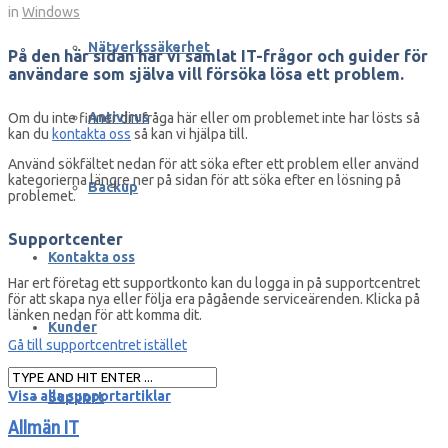
in
Windows
Nätverkssäkerhet
På den här sidan har vi samlat IT-frågor och guider för
användare som själva vill försöka lösa ett problem.
Antivirus
Om du inte finner din fråga här eller om problemet inte har lösts så
kan du
kontakta oss
så kan vi hjälpa till.
Använd sökfältet nedan för att söka efter ett problem eller använd
kategorierna längre ner på sidan för att söka efter en lösning på
Backup
problemet.
Supportcenter
Kontakta oss
Har ert företag ett supportkonto kan du logga in på supportcentret
för att skapa nya eller följa era pågående serviceärenden. Klicka på
länken nedan för att komma dit.
Kunder
Gå till supportcentret istället
Visa alla supportartiklar
Support
Allmän IT