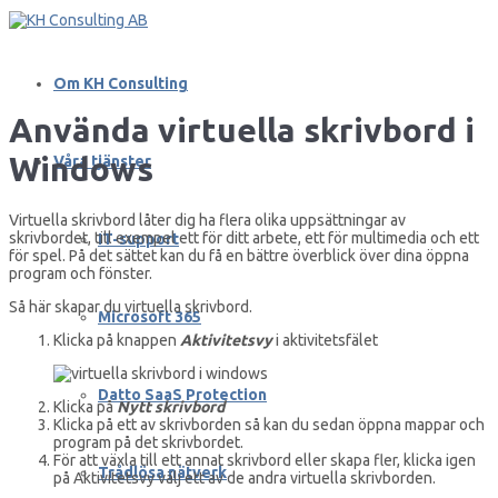
Om KH Consulting
Använda virtuella skrivbord i
Windows
Våra tjänster
Virtuella skrivbord låter dig ha flera olika uppsättningar av
skrivbordet, till exempel ett för ditt arbete, ett för multimedia och ett
IT-support
för spel. På det sättet kan du få en bättre överblick över dina öppna
program och fönster.
Så här skapar du virtuella skrivbord.
Microsoft 365
Klicka på knappen
Aktivitetsvy
i aktivitetsfälet
Datto SaaS Protection
Klicka på
Nytt skrivbord
Klicka på ett av skrivborden så kan du sedan öppna mappar och
program på det skrivbordet.
För att växla till ett annat skrivbord eller skapa fler, klicka igen
Trådlösa nätverk
på Aktivitetsvy välj ett av de andra virtuella skrivborden.