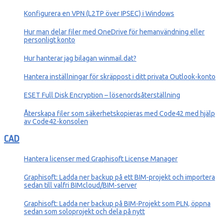
Konfigurera en VPN (L2TP över IPSEC) i Windows
Hur man delar filer med OneDrive för hemanvändning eller
personligt konto
Hur hanterar jag bilagan winmail.dat?
Hantera inställningar för skräppost i ditt privata Outlook-konto
ESET Full Disk Encryption – lösenordsåterställning
Återskapa filer som säkerhetskopieras med Code42 med hjälp
av Code42-konsolen
CAD
Hantera licenser med Graphisoft License Manager
Graphisoft: Ladda ner backup på ett BIM-projekt och importera
sedan till valfri BIMcloud/BIM-server
Graphisoft: Ladda ner backup på BIM-Projekt som PLN, öppna
sedan som soloprojekt och dela på nytt