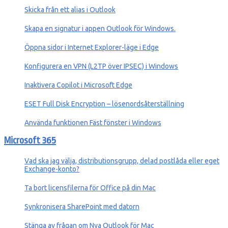
Skicka från ett alias i Outlook
Skapa en signatur i appen Outlook för Windows.
Öppna sidor i Internet Explorer-läge i Edge
Konfigurera en VPN (L2TP över IPSEC) i Windows
Inaktivera Copilot i Microsoft Edge
ESET Full Disk Encryption – lösenordsåterställning
Använda funktionen Fäst fönster i Windows
Microsoft 365
Vad ska jag välja, distributionsgrupp, delad postlåda eller eget
Exchange-konto?
Ta bort licensfilerna för Office på din Mac
Synkronisera SharePoint med datorn
Stänga av frågan om Nya Outlook för Mac