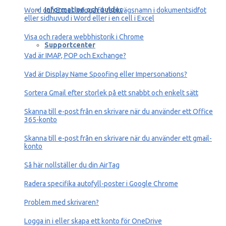
Information och guider
Word och Excel: Infoga fil-/sökvägsnamn i dokumentsidfot
eller sidhuvud i Word eller i en cell i Excel
Visa och radera webbhistorik i Chrome
Supportcenter
Vad är IMAP, POP och Exchange?
Vad är Display Name Spoofing eller Impersonations?
Sortera Gmail efter storlek på ett snabbt och enkelt sätt
Skanna till e-post från en skrivare när du använder ett Office
365-konto
Skanna till e-post från en skrivare när du använder ett gmail-
konto
Så här nollställer du din AirTag
Radera specifika autofyll-poster i Google Chrome
Problem med skrivaren?
Logga in i eller skapa ett konto för OneDrive