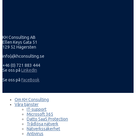
KH Consulting AB
Ellen Keys Gata 51
129 52 Hägersten
info(a)khconsulting.se
+46 (0) 721 883 444
Se oss på
LinkedIn
Se oss på
FaceBook
Om KH Consulting
Våra tjänster
IT-support
Microsoft 365
Datto SaaS Protection
Trådlösa nätverk
Nätverkssäkerhet
Antivirus