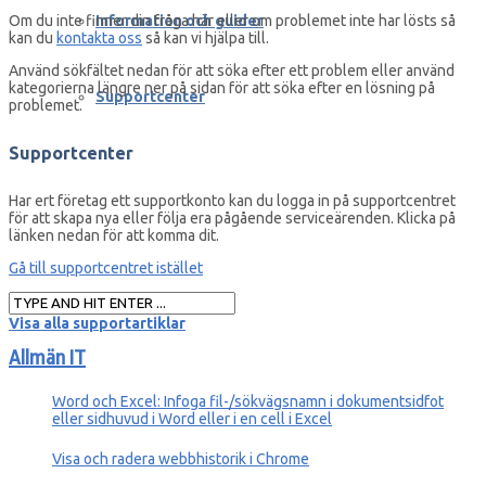
Information och guider
Om du inte finner din fråga här eller om problemet inte har lösts så
kan du
kontakta oss
så kan vi hjälpa till.
Använd sökfältet nedan för att söka efter ett problem eller använd
kategorierna längre ner på sidan för att söka efter en lösning på
Supportcenter
problemet.
Supportcenter
Har ert företag ett supportkonto kan du logga in på supportcentret
för att skapa nya eller följa era pågående serviceärenden. Klicka på
länken nedan för att komma dit.
Gå till supportcentret istället
Visa alla supportartiklar
Allmän IT
Word och Excel: Infoga fil-/sökvägsnamn i dokumentsidfot
eller sidhuvud i Word eller i en cell i Excel
Visa och radera webbhistorik i Chrome