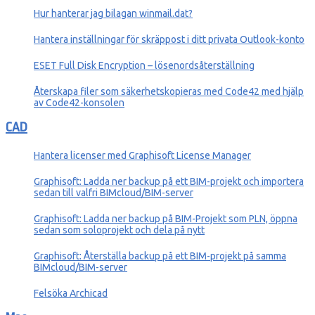
Hur hanterar jag bilagan winmail.dat?
Hantera inställningar för skräppost i ditt privata Outlook-konto
ESET Full Disk Encryption – lösenordsåterställning
Återskapa filer som säkerhetskopieras med Code42 med hjälp
av Code42-konsolen
CAD
Hantera licenser med Graphisoft License Manager
Graphisoft: Ladda ner backup på ett BIM-projekt och importera
sedan till valfri BIMcloud/BIM-server
Graphisoft: Ladda ner backup på BIM-Projekt som PLN, öppna
sedan som soloprojekt och dela på nytt
Graphisoft: Återställa backup på ett BIM-projekt på samma
BIMcloud/BIM-server
Felsöka Archicad