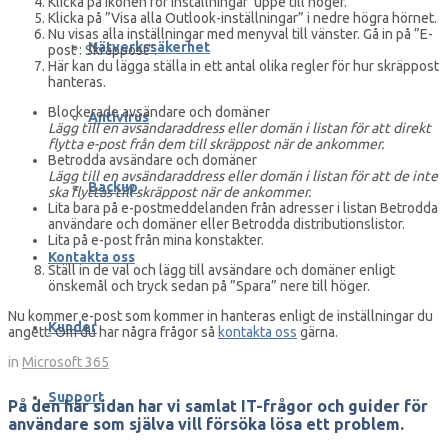
Klicka på ikonen för inställningar
uppe till höger.
Klicka på ”Visa alla Outlook-inställningar” i nedre högra hörnet.
Nu visas alla inställningar med menyval till vänster. Gå in på ”E-
Nätverkssäkerhet
post : Skräppost”.
Här kan du lägga ställa in ett antal olika regler för hur skräppost
hanteras.
Blockerade avsändare och domäner
Antivirus
Lägg till en avsändaraddress eller domän i listan för att direkt
flytta e-post från dem till skräppost när de ankommer.
Betrodda avsändare och domäner
Lägg till en avsändaraddress eller domän i listan för att de inte
Backup
ska flyttas till skräppost när de ankommer.
Lita bara på e-postmeddelanden från adresser i listan Betrodda
användare och domäner eller Betrodda distributionslistor.
Lita på e-post från mina konstakter.
Kontakta oss
Ställ in de val och lägg till avsändare och domäner enligt
önskemål och tryck sedan på ”Spara” nere till höger.
Nu kommer e-post som kommer in hanteras enligt de inställningar du
Kunder
angett. Om du har några frågor så
kontakta oss
gärna.
in
Microsoft 365
Support
På den här sidan har vi samlat IT-frågor och guider för
användare som själva vill försöka lösa ett problem.