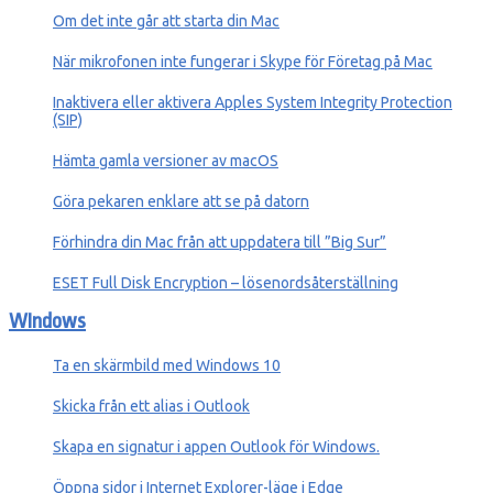
Om det inte går att starta din Mac
När mikrofonen inte fungerar i Skype för Företag på Mac
Inaktivera eller aktivera Apples System Integrity Protection
(SIP)
Hämta gamla versioner av macOS
Göra pekaren enklare att se på datorn
Förhindra din Mac från att uppdatera till ”Big Sur”
ESET Full Disk Encryption – lösenordsåterställning
WIndows
Ta en skärmbild med Windows 10
Skicka från ett alias i Outlook
Skapa en signatur i appen Outlook för Windows.
Öppna sidor i Internet Explorer-läge i Edge