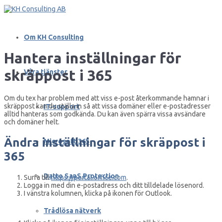
Om KH Consulting
Hantera inställningar för
skräppost i 365
Våra tjänster
Om du tex har problem med att viss e-post återkommande hamnar i
skräppost kan du ställa in så att vissa domäner eller e-postadresser
IT-support
alltid hanteras som godkända. Du kan även spärra vissa avsändare
och domäner helt.
Ändra inställningar för skräppost i
Microsoft 365
365
Datto SaaS Protection
Surfa till
https://portal.office.com
.
Logga in med din e-postadress och ditt tilldelade lösenord.
I vänstra kolumnen, klicka på ikonen för Outlook.
Trådlösa nätverk