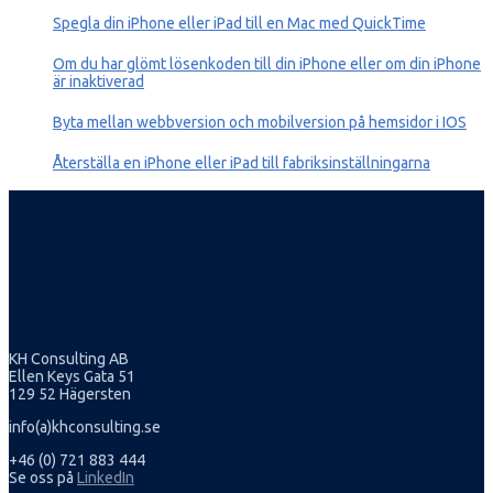
Spegla din iPhone eller iPad till en Mac med QuickTime
Om du har glömt lösenkoden till din iPhone eller om din iPhone
är inaktiverad
Byta mellan webbversion och mobilversion på hemsidor i IOS
Återställa en iPhone eller iPad till fabriksinställningarna
KH Consulting AB
Ellen Keys Gata 51
129 52 Hägersten
info(a)khconsulting.se
+46 (0) 721 883 444
Se oss på
LinkedIn