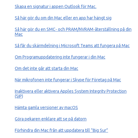
Skapa en signatur i appen Outlook för Mac.
Så här gör du om din Mac eller en app har hängt sig
Så här gör du en SMC- och PRAM/NVRAM-återställning på din
Mac
Så får du skärmdelning i Microsoft Teams att fungera på Mac
Om Programuppdatering inte fungerar i din Mac
Om det inte går att starta din Mac
När mikrofonen inte fungerar i Skype för Företag på Mac
Inaktivera eller aktivera Apples System Integrity Protection
(SIP)
Hämta gamla versioner av macOS
Göra pekaren enklare att se på datorn
Förhindra din Mac från att uppdatera till ”Big Sur”