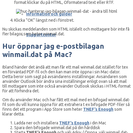
format klickar du på HTML, Oformaterad text eller RTF.
Information och guider
Klicka ”OK” längst ned i fönstret.
Nu skickas meddelanden som HTML istälelt och mottagare bör inte få
fler bilagor som heter winmail.dat.
Supportcenter
Hur öppnar jag e-postbilagan
winmail.dat på Mac?
Ibland händer det ändå att man får ett mail winmail.dat istället för tex
en förväntad PDF-fil och den kan man inte öppna i sin Mac-dator.
Detta beror som sagt på avsändarens inställningar. Avsändaren som
använder Outlook bör ändra sina inställningar enligt ovan så att mail
till mottagare som inte också använder Outlook skickas i HTML-format
för att förhindra det.
Om du använder Mac och har fått ett mail med en bifogad winmail.dat-
fil som du vill kunna öppna för att extrahera t ex bifogade PDF-filer så
finns det ett program i App Store som heter
TNEF’s Enough
som
klarar detta.
Ladda ner och installera
TNEF’s Enough
i din Mac
Spara den bifogade winmail.dat på din hårddisk
Starta
TNEF’s Enough
och välj Arkiv / Öppna, välj winmail.dat-