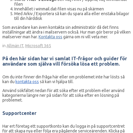
filen
Innehållet i winmail.dat-filen visas nu på skärmen
Med Arkiv / Exportera så kan du spara alla eller enstaka bilagor
till din hårddisk
Som avsändare kan även kontakta sin administratör då det finns
inställningar att ändra i mailservern också. Hur man gör beror på vilken
mailserver man har.
Kontakta oss
gärna om ni vill veta mer.
in
Allmän IT
,
Microsoft 365
På den här sidan har vi samlat IT-frågor och guider för
användare som själva vill försöka lösa ett problem.
Om du inte finner din fråga här eller om problemet inte har lösts så
kan du
kontakta oss
så kan vi hjälpa till.
Använd sökfältet nedan för att söka efter ett problem eller använd
kategorierna längre ner på sidan för att söka efter en lösning på
problemet.
Supportcenter
Har ert företag ett supportkonto kan du logga in på supportcentret
för att skapa nya eller följa era pågående serviceärenden. Klicka på