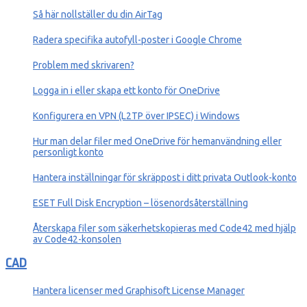
Så här nollställer du din AirTag
Radera specifika autofyll-poster i Google Chrome
Problem med skrivaren?
Logga in i eller skapa ett konto för OneDrive
Konfigurera en VPN (L2TP över IPSEC) i Windows
Hur man delar filer med OneDrive för hemanvändning eller
personligt konto
Hantera inställningar för skräppost i ditt privata Outlook-konto
ESET Full Disk Encryption – lösenordsåterställning
Återskapa filer som säkerhetskopieras med Code42 med hjälp
av Code42-konsolen
CAD
Hantera licenser med Graphisoft License Manager