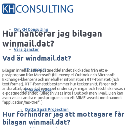
Om KH Consulting
Hur hanterar jag bilagan
winmail.dat?
Våra tjänster
Vad är windmail.dat?
IT-support
Bilagan innebär att e-postmeddelandet skickades från ett e-
postprogram från Microsoft (till exempel Outlook och Microsoft
Exchange-klienten) och innehåller information i RTF-formatet (rich
text format). RTF-formatet bestämmer hur teckensnitt, färger och
andra attribut som till exempel understrykningar och fetstil ska visas i
Microsoft 365
e-postmeddelandet. (Bilagan visas inte i Outlook men i Mail. Den kan
även visas i andra e-postprogram som ett MIME-avsnitt med namnet
”application/ms-tnef”.)
Datto SaaS Protection
Hur förhindrar jag att mottagare får
bilagan winmail.dat?