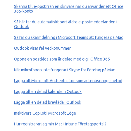
Skanna till e-post från en skrivare när du använder ett Office
365-konto
Så här tar du automatiskt bort äldre e-postmeddelanden i
Outlook
Så får du skärmdelning i Microsoft Teams att fungera på Mac
Outlook visar fel veckonummer
Öppna en postlåda som är delad med dig i Office 365
När mikrofonen inte fungerar i Skype för Företag på Mac
Lägga till Microsoft Authenticator som autentiseringsmetod
Lägga till en delad kalender i Outlook
Lägga till en delad brevlåda i Outlook
Inaktivera Copilot i Microsoft Edge
Hur registrerar jag min Mac ‎i Intune Företagsportal?