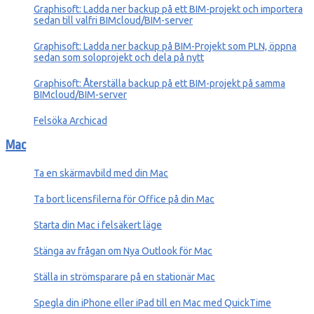
Graphisoft: Ladda ner backup på ett BIM-projekt och importera
sedan till valfri BIMcloud/BIM-server
Graphisoft: Ladda ner backup på BIM-Projekt som PLN, öppna
sedan som soloprojekt och dela på nytt
Graphisoft: Återställa backup på ett BIM-projekt på samma
BIMcloud/BIM-server
Felsöka Archicad
Mac
Ta en skärmavbild med din Mac
Ta bort licensfilerna för Office på din Mac
Starta din Mac i felsäkert läge
Stänga av frågan om Nya Outlook för Mac
Ställa in strömsparare på en stationär Mac
Spegla din iPhone eller iPad till en Mac med QuickTime