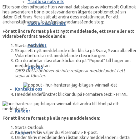
Trådlösa nätverk
Eftersom den bifogade filen winmail.dat skapas av Microsoft Outlook
hos avsändaren bör e-postavsändaren åtgärda problemet på sin
dator. Det finns flera sätt att ändra dess inställningar. För att
ändrainställningen, följ något av nedanstående steg:
Nätverkssäkerhet
För att ändra format på ett nytt meddelande, ett svar eller ett
vidarebefordrat meddelande:
Antivirus
Starta Outlook.
Skapa ett nytt meddelande eller klicka på Svara, Svara alla eller
Vidarebefordra i ett meddelande i tex inkorgen.
Om du arbetar i läsrutan klickar du på ”Popout” till höger om
meddelanderutan.
Backup
OBS! Detta behöver du inte redigerar meddelandet i ett
separat fönster.
Kontakta oss
I meddelandefönstret klickar du på Formatera text > HTML.
Kunder
För att ändra format på alla nya meddelanden:
Starta Outlook.
På fliken Arkiv väljer du Alternativ > E-post.
Support
Under Skriv meddelanden i listan Skriv meddelanden i detta