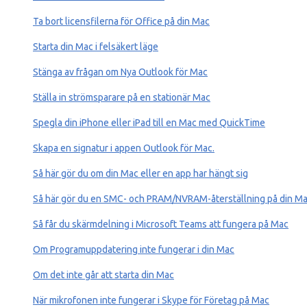
Ta bort licensfilerna för Office på din Mac
Starta din Mac i felsäkert läge
Stänga av frågan om Nya Outlook för Mac
Ställa in strömsparare på en stationär Mac
Spegla din iPhone eller iPad till en Mac med QuickTime
Skapa en signatur i appen Outlook för Mac.
Så här gör du om din Mac eller en app har hängt sig
Så här gör du en SMC- och PRAM/NVRAM-återställning på din M
Så får du skärmdelning i Microsoft Teams att fungera på Mac
Om Programuppdatering inte fungerar i din Mac
Om det inte går att starta din Mac
När mikrofonen inte fungerar i Skype för Företag på Mac