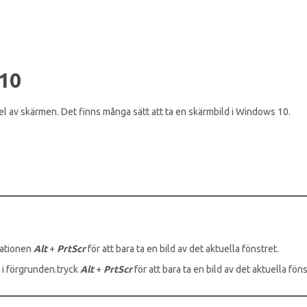
10
el av skärmen. Det finns många sätt att ta en skärmbild i Windows 10.
nationen
Alt
+
PrtScr
för att bara ta en bild av det aktuella fönstret.
vt i förgrunden.tryck
Alt
+
PrtScr
för att bara ta en bild av det aktuella föns