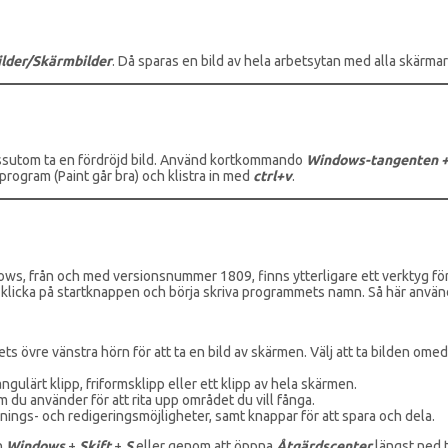
ilder/Skärmbilder
. Då sparas en bild av hela arbetsytan med alla skärma
 dessutom ta en fördröjd bild. Använd kortkommando
Windows-tangenten + 
rogram (Paint går bra) och klistra in med
ctrl+v
.
dows, från och med versionsnummer 1809, finns ytterligare ett verktyg f
a klicka på startknappen och börja skriva programmets namn. Så här använ
s övre vänstra hörn för att ta en bild av skärmen. Välj att ta bilden omedel
ngulärt klipp, friformsklipp eller ett klipp av hela skärmen.
m du använder för att rita upp området du vill fånga.
knings- och redigeringsmöjligheter, samt knappar för att spara och dela.
n
Windows
+
Skift
+
S
eller genom att öppna
Åtgärdscenter
längst ned ti