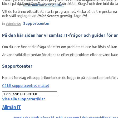
klicka på
Skärmklipp
. Du kommer då direkt till
Steg 2
och den bild du tar
Information och guider
Vill du ha ännu ett sätt att starta programmet, klicka på de tre prickarna
och ställ reglaget vid
Print Screen
-genväg i läge
På
.
Supportcenter
in
Windows
På den här sidan har vi samlat IT-frågor och guider för a
Om du inte finner din fråga här eller om problemet inte har lösts så ka
Använd sökfältet nedan för att söka efter ett problem eller använd kate
Supportcenter
Har ert företag ett supportkonto kan du logga in på supportcentret för 
Gå till supportcentret istället
Visa alla supportartiklar
Allmän IT