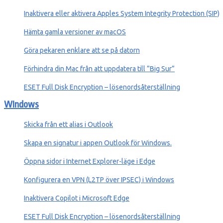
Inaktivera eller aktivera Apples System Integrity Protection (SIP)
Hämta gamla versioner av macOS
Göra pekaren enklare att se på datorn
Förhindra din Mac från att uppdatera till ”Big Sur”
ESET Full Disk Encryption – lösenordsåterställning
WIndows
Skicka från ett alias i Outlook
Skapa en signatur i appen Outlook för Windows.
Öppna sidor i Internet Explorer-läge i Edge
Konfigurera en VPN (L2TP över IPSEC) i Windows
Inaktivera Copilot i Microsoft Edge
ESET Full Disk Encryption – lösenordsåterställning