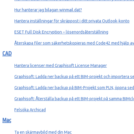
Hur hanterar jag bilagan winmail.dat?
Hantera inställningar för skräppost i ditt privata Outlook-konto
ESET Full Disk Encryption – lösenordsåterställning
Återskapa filer som säkerhetskopieras med Code42 med hjälp 
CAD
Hantera licenser med Graphisoft License Manager
Graphisoft: Ladda ner backup på ett BIM-projekt och importera se
Graphisoft: Ladda ner backup på BIM-Projekt som PLN, öppna sed
Graphisoft: Återställa backup på ett BIM-projekt på samma BIMc
Felsöka Archicad
Mac
Ta en skärmavbild med din Mac