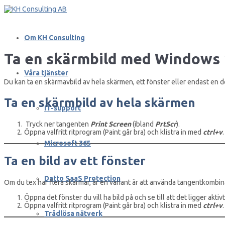
Om KH Consulting
Ta en skärmbild med Windows 
Våra tjänster
Du kan ta en skärmavbild av hela skärmen, ett fönster eller endast en d
Ta en skärmbild av hela skärmen
IT-support
Tryck ner tangenten
Print Screen
(ibland
PrtScr
).
Öppna valfritt ritprogram (Paint går bra) och klistra in med
ctrl+v
.
Microsoft 365
Ta en bild av ett fönster
Datto SaaS Protection
Om du tex har flera skärmar, är en variant är att använda tangentkombi
Öppna det fönster du vill ha bild på och se till att det ligger akti
Öppna valfritt ritprogram (Paint går bra) och klistra in med
ctrl+v
.
Trådlösa nätverk