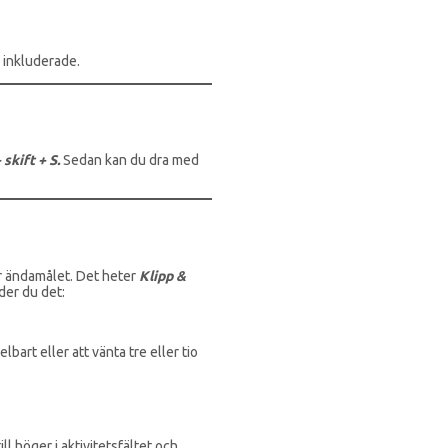
r inkluderade.
skift + S.
Sedan kan du dra med
ör ändamålet. Det heter
Klipp &
der du det:
bart eller att vänta tre eller tio
ll höger i aktivitetsfältet och