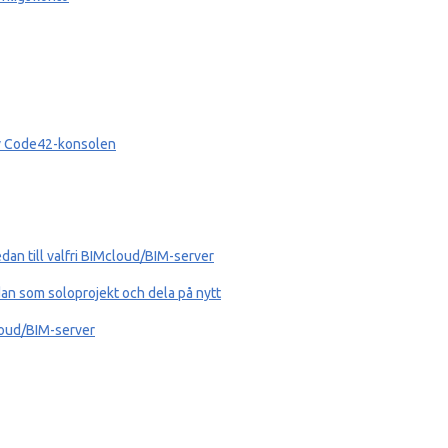
av Code42-konsolen
dan till valfri BIMcloud/BIM-server
an som soloprojekt och dela på nytt
loud/BIM-server