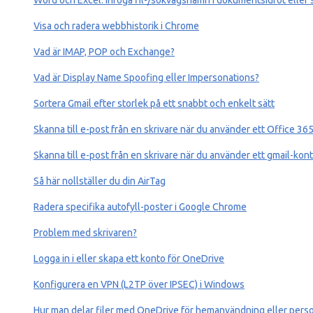
Word och Excel: Infoga fil-/sökvägsnamn i dokumentsidfot eller si
Visa och radera webbhistorik i Chrome
Vad är IMAP, POP och Exchange?
Vad är Display Name Spoofing eller Impersonations?
Sortera Gmail efter storlek på ett snabbt och enkelt sätt
Skanna till e-post från en skrivare när du använder ett Office 36
Skanna till e-post från en skrivare när du använder ett gmail-kon
Så här nollställer du din AirTag
Radera specifika autofyll-poster i Google Chrome
Problem med skrivaren?
Logga in i eller skapa ett konto för OneDrive
Konfigurera en VPN (L2TP över IPSEC) i Windows
Hur man delar filer med OneDrive för hemanvändning eller perso