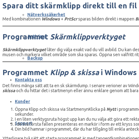
Spara ditt skärmklipp direkt till en fil
Nätverkssäkerhet
Med kombinationen
Windows
+
PrtScr
sparas bilden direkt i mappen
B
Programmet
Skärmklippverktyget
Antivirus
Skärmklippverktyget
låter dig välja exakt vad du vill avbild. Du kan
musen och markera vilket område som ska sparas. Öppna sen valfritt ritp
Backup
Programmet
Klipp & skissa
i Windows
Kontakta oss
Det finns många sätt att ta en sk skärmdump. I senare verioner av Win
skissa
och du hittar det i startmenyn eller ännu enklare genom att bar
Kunder
Öppna Klipp och skissa via StartmenynKlicka på
Nytt
i programmet
sekunder.
I en liten verktygsruta högst upp kan du nu välja att göra ett rekta
Support
I de två första fallen presenteras en markör i form av ett kryss so
Din bild hamnar i programmet, där du har tillgång till enkla antec
Ytterligare två sätt att starta programmet är med tangentkombinatione