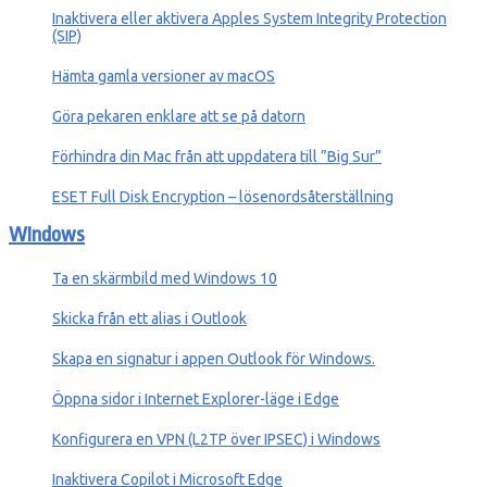
Inaktivera eller aktivera Apples System Integrity Protection
(SIP)
Hämta gamla versioner av macOS
Göra pekaren enklare att se på datorn
Förhindra din Mac från att uppdatera till ”Big Sur”
ESET Full Disk Encryption – lösenordsåterställning
WIndows
Ta en skärmbild med Windows 10
Skicka från ett alias i Outlook
Skapa en signatur i appen Outlook för Windows.
Öppna sidor i Internet Explorer-läge i Edge
Konfigurera en VPN (L2TP över IPSEC) i Windows
Inaktivera Copilot i Microsoft Edge