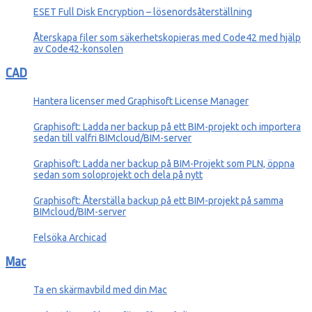
ESET Full Disk Encryption – lösenordsåterställning
Återskapa filer som säkerhetskopieras med Code42 med hjälp
av Code42-konsolen
CAD
Hantera licenser med Graphisoft License Manager
Graphisoft: Ladda ner backup på ett BIM-projekt och importera
sedan till valfri BIMcloud/BIM-server
Graphisoft: Ladda ner backup på BIM-Projekt som PLN, öppna
sedan som soloprojekt och dela på nytt
Graphisoft: Återställa backup på ett BIM-projekt på samma
BIMcloud/BIM-server
Felsöka Archicad
Mac
Ta en skärmavbild med din Mac