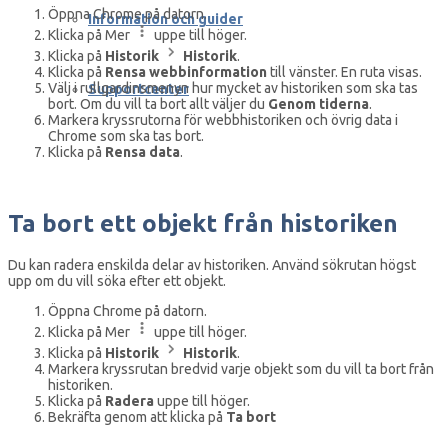
Öppna Chrome på datorn.
Information och guider
Klicka på Mer
uppe till höger.
Klicka på
Historik
Historik
.
Klicka på
Rensa webbinformation
till vänster. En ruta visas.
Välj i rullgardinsmenyn hur mycket av historiken som ska tas
Supportcenter
bort. Om du vill ta bort allt väljer du
Genom tiderna
.
Markera kryssrutorna för webbhistoriken och övrig data i
Chrome som ska tas bort.
Klicka på
Rensa data
.
Ta bort ett objekt från historiken
Du kan radera enskilda delar av historiken. Använd sökrutan högst
upp om du vill söka efter ett objekt.
Öppna Chrome på datorn.
Klicka på Mer
uppe till höger.
Klicka på
Historik
Historik
.
Markera kryssrutan bredvid varje objekt som du vill ta bort från
historiken.
Klicka på
Radera
uppe till höger.
Bekräfta genom att klicka på
Ta bort