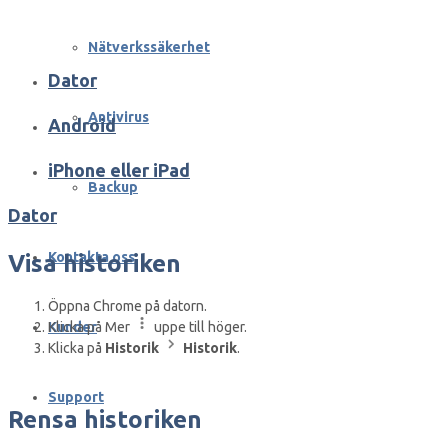
Nätverkssäkerhet
Dator
Antivirus
Android
iPhone eller iPad
Backup
Dator
Kontakta oss
Visa historiken
Öppna Chrome på datorn.
Klicka på Mer
uppe till höger.
Kunder
Klicka på
Historik
Historik
.
Support
Rensa historiken