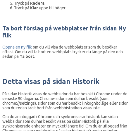
Tryck på
Radera
.
Tryck på
Klar
uppe till höger.
Ta bort förslag på webbplatser från sidan Ny
flik
Öppna en ny flik
om du vill visa de webbplatser som du besöker
oftast. Om du vill ta bort en webbplats trycker du länge på den och
sedan på
Ta bort
.
Detta visas på sidan Historik
På sidan Historik visas de webbsidor du har besökt i Chrome under de
senaste 90 dagarna. Chrome-sidor som du har besökt (som
chrome://settings), sidor som du har besökt i inkognitoläge eller sidor
som du redan tagit bort från webbhistoriken visas inte.
Om du är inloggad i Chrome och synkroniserar historik kan sidan
webbsidor som du har besökt visas på sidan Historik på alla
synkroniserade enheter en mycket längre tid. Om du är utloggad från
Chrome visas inga webbsidor på sidan Historik på andra enheter.