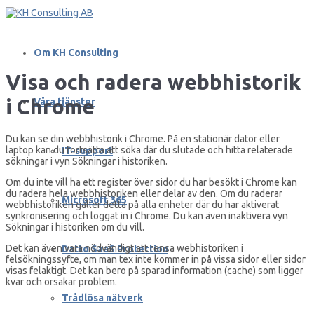
Om KH Consulting
Visa och radera webbhistorik
i Chrome
Våra tjänster
Du kan se din webbhistorik i Chrome. På en stationär dator eller
laptop kan du fortsätta att söka där du slutade och hitta relaterade
IT-support
sökningar i vyn Sökningar i historiken.
Om du inte vill ha ett register över sidor du har besökt i Chrome kan
du radera hela webbhistoriken eller delar av den. Om du raderar
Microsoft 365
webbhistoriken gäller detta på alla enheter där du har aktiverat
synkronisering och loggat in i Chrome. Du kan även inaktivera vyn
Sökningar i historiken om du vill.
Det kan även vara nödvändigt att rensa webhistoriken i
Datto SaaS Protection
felsökningssyfte, om man tex inte kommer in på vissa sidor eller sidor
visas felaktigt. Det kan bero på sparad information (cache) som ligger
kvar och orsakar problem.
Trådlösa nätverk