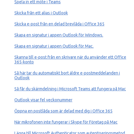
Spela in ett möte i Teams
Skicka från ett alias i Outlook
Skicka e-post från en delad brevlåda i Office 365
Skapa en signatur i appen Outlook för Windows.
Skapa en signatur i appen Outlook för Mac.
Skanna till e-post från en skrivare när du använder ett Office
365-konto
Så här tar du automatiskt bort äldre e-postmeddelanden i
Outlook
Så får du skärmdelning i Microsoft Teams att fungera på Mac
Outlook visar fel veckonummer
Öppna en postlåda som är delad med dig i Office 365
När mikrofonen inte fungerar i Skype för Företag på Mac
Lägga till Microsoft Authenticator som autentiseringsmetod