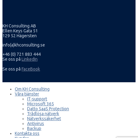
KH Consulting AB
Ellen Keys Gata 51
129 52 Hägersten
info(a)khconsulting.se
+46 (0) 721 883 444
Se oss på
LinkedIn
Se oss på
FaceBook
Om KH Consulting
Våra tjänster
IT-support
Microsoft 365
Datto SaaS Protection
Trådlösa nätverk
Nätverkssäkerhet
Antivirus
Backup
Kontakta oss