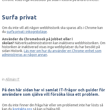
Surfa privat
Om du inte vill att någon webbhistorik ska sparas alls i Chrome kan
du
surfa privat i inkognitoläge
.
Använder du Chromebook på jobbet eller i
skolan?
Nätverksadministratören kan inaktivera webbhistoriken. Om
historiken är inaktiverad visas inga webbplatser du har besökt på
sidan Historik.
Läs mer om hur du använder en Chrome-enhet som
administreras av någon annan
.
in
Allmän IT
På den här sidan har vi samlat IT-frågor och guider för
användare som själva vill försöka lösa ett problem.
Om du inte finner din fråga här eller om problemet inte har lösts så
kan du
kontakta oss
så kan vi hjälpa till.