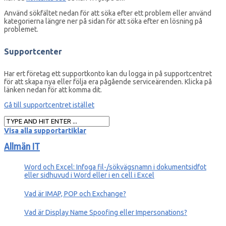
Använd sökfältet nedan för att söka efter ett problem eller använd
kategorierna längre ner på sidan för att söka efter en lösning på
problemet.
Supportcenter
Har ert företag ett supportkonto kan du logga in på supportcentret
för att skapa nya eller följa era pågående serviceärenden. Klicka på
länken nedan för att komma dit.
Gå till supportcentret istället
Visa alla supportartiklar
Allmän IT
Word och Excel: Infoga fil-/sökvägsnamn i dokumentsidfot
eller sidhuvud i Word eller i en cell i Excel
Vad är IMAP, POP och Exchange?
Vad är Display Name Spoofing eller Impersonations?